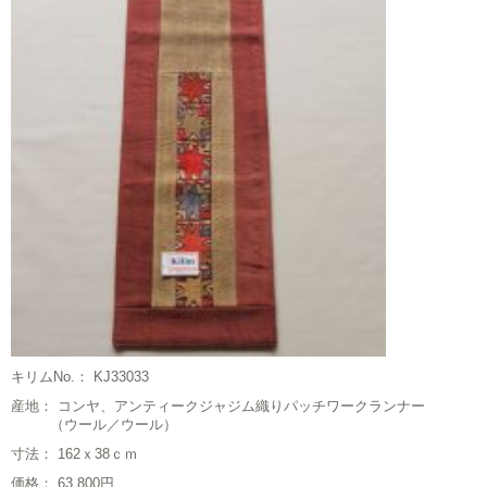
キリムNo.： KJ33033
産地： コンヤ、アンティークジャジム織りパッチワークランナー
（ウール／ウール）
寸法： 162ｘ38ｃｍ
価格： 63,800円