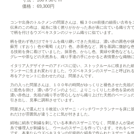
価格： 69,300円
コンヤ出身のトルクメンの問屋さんは、幅３０cm前後の細長い古布を
伝来のこの布は、縦糸に強く撚りがかかった糸が表に出ている織り方
で柄を付けるウズベキスタンのジャジム織りに似ています。
柄を使わず色だけでキリムを織り継いできた先祖は、濃い赤の茜色や
蘇芳（すおう）色や葡萄（えび）色、赤茶色など、茜を基調に微妙な
る技術を身に着けていました。抹茶色、からし色、黄緑や黄色なども
グレーや茶などの天然糸も、織り手達の手にかかると表情豊かな織物
イタリア人デザイナーのアドバスに従い、ストックルールに積まれた
ランナーに生まれ変わりました。ウズベキスタンのスザーニと呼ばれ
布をアクセントに合わせたのは、問屋さんです。
力の入った問屋さんは、１００年の時間がゆっくりと褪色させた先祖
に藍色を掛け、濃い赤ワインのように、よりこっくりした赤色を染め
濃い赤色は、先祖の織り手が苦心しながら織り上げた天然のベージュ
引き出し、見事に調和させています。
問屋さんで選んだ１０枚近いスザーニ・パッチワークランナーを床に
れだけが雰囲気が違うことに気が付きました。
絹地に絹糸で刺繍を刺している本来のスザーニでなく、問屋さんが染
糸で修理人が刺繍をし、ウールのスザーニを作っています。それをベ
です。本来ならウズベキスタンの伝統的な絹糸で作られたスザーニを