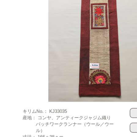
キリムNo.： KJ33035
産地： コンヤ、アンティークジャジム織り
パッチワークランナー（ウール／ウー
ル）
寸法： 166ｘ38ｃｍ