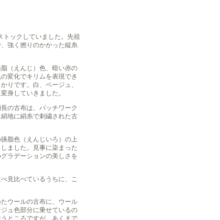
ストックしていました。先祖
で、強く撚りのかかった縦糸
臙脂（えんじ）色、暗い赤の
色の変化でキリムを表現でき
しかりです。白、ベージュ、
に変身していきました。
細長の古布は、パッチワーク
る絹地に絹糸で刺繍された古
の臙脂色（えんじいろ）の上
出しました。見事に染まった
のグラデーションの美しさを
並べ見比べているうちに、こ
めたウールの古布に、ウール
ージュ色部分に乗せているの
使うところですが、あくまで