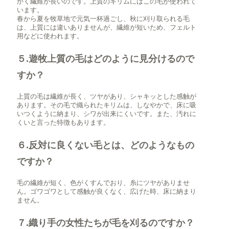
かく繊維が長いのです。上質のキリムにはこの毛が使われて
います。
春から夏を牧草地で元気一杯過ごし、秋に刈り取られる毛
は、上質には違いありませんが、繊維が短いため、フェルト
用などに使われます。
５.遊牧上質の毛はどのように見分けるので
すか？
上質の毛は繊維が長く、ツヤがあり、シャキッとした感触が
あります。その毛で織られたキリムは、しなやかで、床に吸
いつくように納まり、シワが出来にくいです。また、汚れに
くいと言った特徴もあります。
６.反対に良くない毛とは、どのようなもの
ですか？
毛の繊維が短く、色がくすんでおり、糸にツヤがありませ
ん。ゴワゴワとして感触が良くなく、広げた時、床に納まり
ません。
７.織り手の女性たちが毛を刈るのですか？