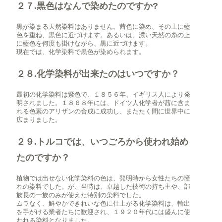
２７.黒色はなんで染めたのですか?
黒が染まる天然染料はありません。茜色に染め、その上に藍
色を重ね、黒色に近づけます。あるいは、濃い天然の糸の上
に藍色を何度も掛けながら、黒に近づけます。
現在では、化学染料で黒色が染められます。
２８.化学染料が出来たのはいつですか？
最初の化学染料は紫色で、１８５６年、イギリス人により発
明されました。１８６８年には、ドイツ人化学者が茜に含ま
れる色素のアリザンの合成に成功し、またたく間に世界中に
広まりました。
２９.トルコでは、いつごろから使われ始め
たのですか？
植物では出せない化学染料の色は、発明時から女性たちの憧
れの染料でした。が、当時は、卓越した技術の持ち主や、部
族長の一族のみが使えた特別の染料でした。
ムラなく、鮮やかできれいな色に仕上がる化学染料は、輸出
を手がける業者たちに歓迎され、１９２０年代には盛んに使
われる染料となりました。