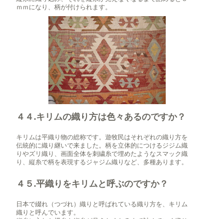
ｍｍになり、柄が付けられます。
４４.キリムの織り方は色々あるのですか？
キリムは平織り物の総称です。遊牧民はそれぞれの織り方を
伝統的に織り継いで来ました。柄を立体的につけるジジム織
りやズリ織り、画面全体を刺繍糸で埋めたようなスマック織
り、縦糸で柄を表現するジャジム織りなど、多種あります。
４５.平織りをキリムと呼ぶのですか？
日本で綴れ（つづれ）織りと呼ばれている織り方を、キリム
織りと呼んでいます。