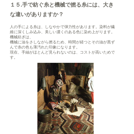
１５.手で紡ぐ糸と機械で撚る糸には、大き
な違いがありますか？
人の手による糸は、しなやかで弾力性があります。染料が繊
維に深くしみ込み、美しい濃くのある色に染め上がります。
機械紡ぎは、
機械に油をさしながら撚るため、時間が経つとその油が黒ず
んで糸の色も薄汚れた印象になります。
現在、手紬がほとんど見られないのは、コストが高いためで
す。