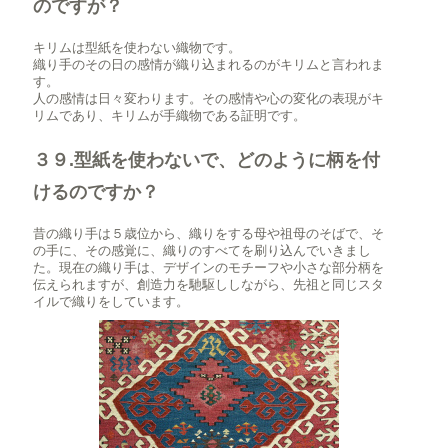
のですが？
キリムは型紙を使わない織物です。
織り手のその日の感情が織り込まれるのがキリムと言われま
す。
人の感情は日々変わります。その感情や心の変化の表現がキ
リムであり、キリムが手織物である証明です。
３９.型紙を使わないで、どのように柄を付
けるのですか？
昔の織り手は５歳位から、織りをする母や祖母のそばで、そ
の手に、その感覚に、織りのすべてを刷り込んでいきまし
た。現在の織り手は、デザインのモチーフや小さな部分柄を
伝えられますが、創造力を馳駆ししながら、先祖と同じスタ
イルで織りをしています。