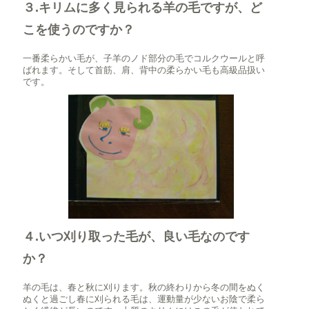
３.キリムに多く見られる羊の毛ですが、ど
こを使うのですか？
一番柔らかい毛が、子羊のノド部分の毛でコルクウールと呼
ばれます。そして首筋、肩、背中の柔らかい毛も高級品扱い
です。
４.いつ刈り取った毛が、良い毛なのです
か？
羊の毛は、春と秋に刈ります。秋の終わりから冬の間をぬく
ぬくと過ごし春に刈られる毛は、運動量が少ないお陰で柔ら