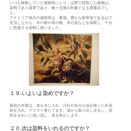
いつも移動していた遊牧民にとり、山野で採取した植物は、
染料であり薬草であり、物々交換の対象となる貴重品でし
た。
アナトリア地方の遊牧民は、夏場、豊かな牧草地である山で
生活しながら、木の根や草の根、木の皮などを採取し、十分
に乾燥させ染料に使いました。
１９.いよいよ染めですか？
最初の作業は、糸を水に入れ、汚れや余分な油を除くため洗
剤を入れ、グツグツ煮たてます。湯から取り出し冷まし、洗
剤をきれいに洗い流し、糸を乾かします。
２０.次は染料をいれるのですか？