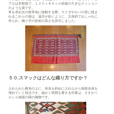
アルは衣類袋で、１２０ｘ８０ｃｍ前後の大きなクッション
のような袋です。
草を求め次の牧草地に移動する際、ラクダやロバの背に積ま
れるこれらの袋は、遠目が効くように、立体的でおしゃれに
作られ、織り手の技術の高さを誇示しました。
５０.スマックはどんな織り方ですか？
入れられた横糸の上に、色糸を斜めに入れながら画面全体を
埋めていく技法です。細かく時間を要する作業は、さすがペ
ルシャ絨毯の国の織物です。