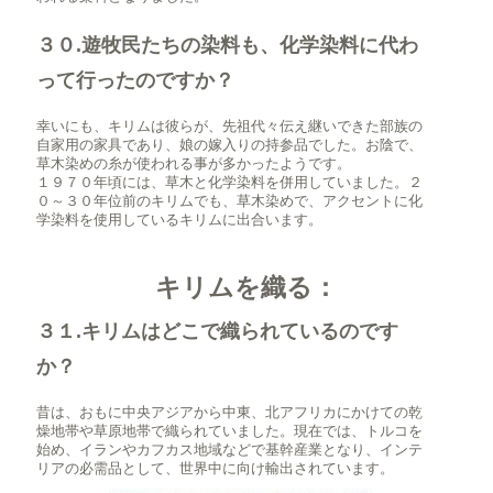
３０.遊牧民たちの染料も、化学染料に代わ
って行ったのですか？
幸いにも、キリムは彼らが、先祖代々伝え継いできた部族の
自家用の家具であり、娘の嫁入りの持参品でした。お陰で、
草木染めの糸が使われる事が多かったようです。
１９７０年頃には、草木と化学染料を併用していました。２
０～３０年位前のキリムでも、草木染めで、アクセントに化
学染料を使用しているキリムに出合います。
キリムを織る：
３１.キリムはどこで織られているのです
か？
昔は、おもに中央アジアから中東、北アフリカにかけての乾
燥地帯や草原地帯で織られていました。現在では、トルコを
始め、イランやカフカス地域などで基幹産業となり、インテ
リアの必需品として、世界中に向け輸出されています。