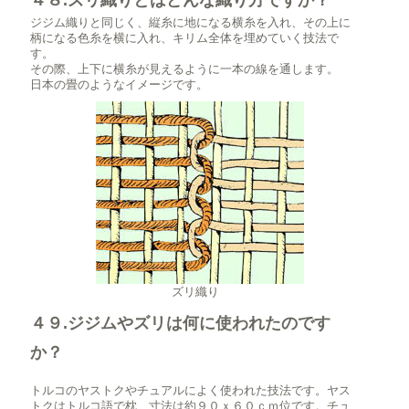
４８.ズリ織りとはどんな織り方ですか？
ジジム織りと同じく、縦糸に地になる横糸を入れ、その上に
柄になる色糸を横に入れ、キリム全体を埋めていく技法で
す。
その際、上下に横糸が見えるように一本の線を通します。
日本の畳のようなイメージです。
ズリ織り
４９.ジジムやズリは何に使われたのです
か？
トルコのヤストクやチュアルによく使われた技法です。ヤス
トクはトルコ語で枕、寸法は約９０ｘ６０ｃｍ位です。チュ