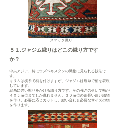
スマック織り
５１.ジャジム織りはどこの織り方です
か？
中央アジア、特にウズベキスタンの織物に見られる技法で
す。
キリムは横糸で柄を付けますが、ジャジムは縦糸で柄を表現
しています。
縦糸に強い撚りをかける織り方です。その強さのせいで幅が
４０ｃｍ位までしか織れません。３０ｍ位の細長い細い織物
を作り、必要に応じカットし、縫い合わせ必要なサイズの物
を作ります。