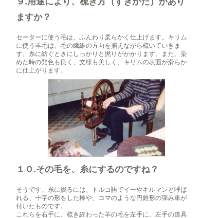
９.用途により、梳き方（すきかた）があり
ますか？
セーターに使う毛は、ふんわり柔らかく仕上げます。キリム
に使う羊毛は、毛の繊維の方向を揃えながら梳いていきま
す。糸に紡ぐときにしっかりと撚りがかかります。また、染
めた時の発色も良く、文様も美しく、キリムの表面が滑らか
に仕上がります。
１０.その毛を、糸にするのですね？
そうです。糸に撚るには、トルコ語でイーやキルマンと呼ば
れる、十字の形をした棒や、コマのような円錐形の弾み車が
付いたものです。
これらを右手に、梳き終わった羊の毛を左手に、左手の道具