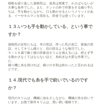
移動を繰り返した遊牧民は、道具は簡素で、かさばらないが
大事な条件でした。また、テントの外で作業をする織り手た
ちは、手を動かしながら、口も動かせるというメリットがあ
る、イーやキルマンを現在も、田舎では使っています。
１３.いつも手を動かしている、という事で
すか？
遊牧民の女性たちは、羊の世話、搾った乳の加工、家族の世
話、そしてキリム織りと、目の回るような毎日でした。
５～１６歳で嫁ぐ娘の持参品キリムを揃えるには、絶えず手
を動かさなくてはならないほど、糸紡ぎは大変な作業でし
た。
織り機に糸を掛ければ、織りの８割は終わったと言われるほ
どです。
１４.現代でも糸を手で紡いでいるのです
か？
現代のキリムは、機械に油をさしながら、機械が糸を紡いで
います。お陰で新作キリムは、買い易い価格です。