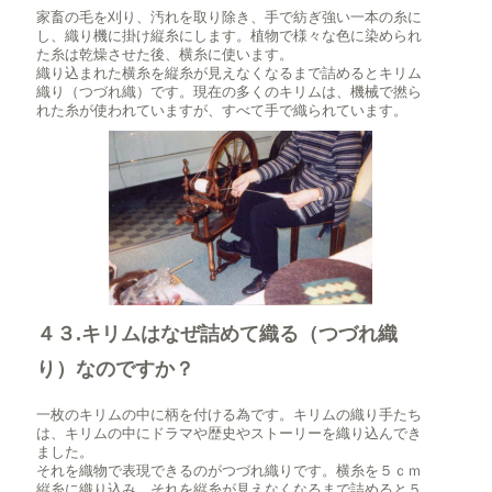
家畜の毛を刈り、汚れを取り除き、手で紡ぎ強い一本の糸に
し、織り機に掛け縦糸にします。植物で様々な色に染められ
た糸は乾燥させた後、横糸に使います。
織り込まれた横糸を縦糸が見えなくなるまで詰めるとキリム
織り（つづれ織）です。現在の多くのキリムは、機械で撚ら
れた糸が使われていますが、すべて手で織られています。
４３.キリムはなぜ詰めて織る（つづれ織
り）なのですか？
一枚のキリムの中に柄を付ける為です。キリムの織り手たち
は、キリムの中にドラマや歴史やストーリーを織り込んでき
ました。
それを織物で表現できるのがつづれ織りです。横糸を５ｃｍ
縦糸に織り込み、それを縦糸が見えなくなるまで詰めると５