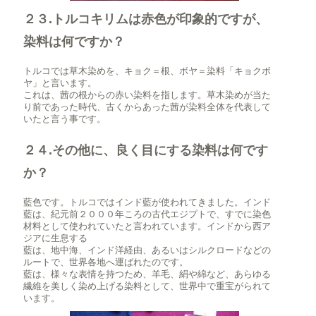
２３.トルコキリムは赤色が印象的ですが、
染料は何ですか？
トルコでは草木染めを、キョク＝根、ボヤ＝染料「キョクボ
ヤ」と言います。
これは、茜の根からの赤い染料を指します。草木染めが当た
り前であった時代、古くからあった茜が染料全体を代表して
いたと言う事です。
２４.その他に、良く目にする染料は何です
か？
藍色です。トルコではインド藍が使われてきました。インド
藍は、紀元前２０００年ころの古代エジプトで、すでに染色
材料として使われていたと言われています。インドから西ア
ジアに生息する
藍は、地中海、インド洋経由、あるいはシルクロードなどの
ルートで、世界各地へ運ばれたのです。
藍は、様々な表情を持つため、羊毛、絹や綿など、あらゆる
繊維を美しく染め上げる染料として、世界中で重宝がられて
います。