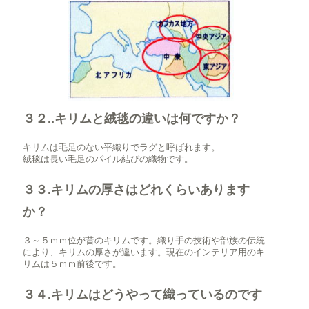
３２..キリムと絨毯の違いは何ですか？
キリムは毛足のない平織りでラグと呼ばれます。
絨毯は長い毛足のパイル結びの織物です。
３３.キリムの厚さはどれくらいあります
か？
３～５ｍｍ位が昔のキリムです。織り手の技術や部族の伝統
により、キリムの厚さが違います。現在のインテリア用のキ
リムは５ｍｍ前後です。
３４.キリムはどうやって織っているのです