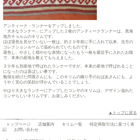
アンティーク・ランナーをアップしました。
「大きなランナー」にアップした２枚のアンティークランナーは、黒海
地方チョルムのキリムです。
ほぼ退色を見せていない一枚は、約２０年前に手に入れて以来、当方の
コレクションルームで温められていたものです。
退色し、やさしく穏やかな表情になったもう一枚を最近手に入れたお陰
で、本来の産地を教えてもらえました。
２０年も別産地で呼ばれたランナーですが、本来の産地で呼ばれること
になったのは喜ばしい事です。
勉強を続けた問屋さんにも、このキリムの織り手のおばあさんにも、よ
うやく安心の笑顔が浮かんでいることでしょう。
やはり大きなランナーにアップしたコンヤのキリムは、デザイン溢れた
コンヤらしいキリムです。お楽しみください。
▲トップに戻る
トップページ
店舗案内
キリム一覧
特定商取引法に基づく表
記
お問い合わせ