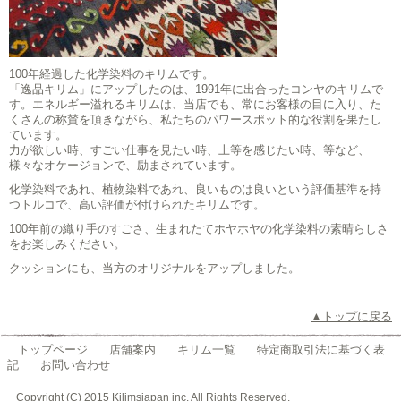
100年経過した化学染料のキリムです。
「逸品キリム」にアップしたのは、1991年に出合ったコンヤのキリムで
す。エネルギー溢れるキリムは、当店でも、常にお客様の目に入り、た
くさんの称賛を頂きながら、私たちのパワースポット的な役割を果たし
ています。
力が欲しい時、すごい仕事を見たい時、上等を感じたい時、等など、
様々なオケージョンで、励まされています。
化学染料であれ、植物染料であれ、良いものは良いという評価基準を持
つトルコで、高い評価が付けられたキリムです。
100年前の織り手のすごさ、生まれたてホヤホヤの化学染料の素晴らしさ
をお楽しみください。
クッションにも、当方のオリジナルをアップしました。
▲トップに戻る
トップページ
店舗案内
キリム一覧
特定商取引法に基づく表
記
お問い合わせ
Copyright (C) 2015 Kilimsjapan inc. All Rights Reserved.