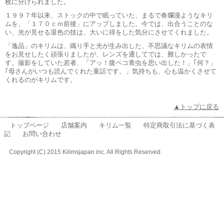
枚に分けられました。
１９９７年以来、ストックの中で眠っていた、まるで春爛漫ようなキリ
ムを、「１７０ｃｍ前後」にアップしました。今では、出合うことのな
い、光が見せる退色の技は、大いに得をした気分にさせてくれました。
「逸品」のキリムは、織り手と光が生み出した、不思議なキリムの表情
をお見せしたく頑張りましたが、レンズを通してでは、難しかったで
す。撮影をしていた若者、「アッ！腹ペコ青虫を思い出した！」｢何？」
｢母さんがいつも読んでくれた童話です。」気持ちも、心も温かくさせて
くれるのがキリムです。
▲トップに戻る
トップページ
店舗案内
キリム一覧
特定商取引法に基づく表
記
お問い合わせ
Copyright (C) 2015 Kilimsjapan inc. All Rights Reserved.