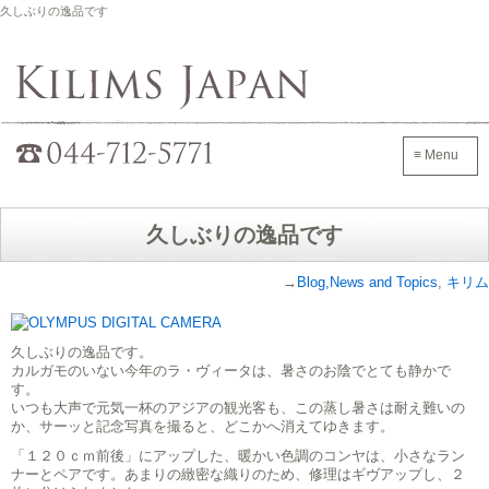
久しぶりの逸品です
Kilims Japan
042-705-7600
≡ Menu
久しぶりの逸品です
→
Blog,News and Topics
,
キリム
久しぶりの逸品です。
カルガモのいない今年のラ・ヴィータは、暑さのお陰でとても静かで
す。
いつも大声で元気一杯のアジアの観光客も、この蒸し暑さは耐え難いの
か、サーッと記念写真を撮ると、どこかへ消えてゆきます。
「１２０ｃｍ前後」にアップした、暖かい色調のコンヤは、小さなラン
ナーとペアです。あまりの緻密な織りのため、修理はギヴアップし、２