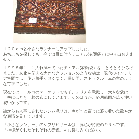
１２０ｃｍと小さなランナーにアップしました。
あちこちを探しても、今では目に叶うチュアル(衣類袋）に中々出合えま
せん。
１９９８年に手に入れ温めていたチュアル(衣類袋）を、とうとうひろげ
ました。文化を伝える大きなクッションのような袋は、現代のインテリ
ア空間では、使い勝手が良くなく、長い間、ストックルームの主のよう
な存在でした。
現在では、トルコのマーケットでもインテリアを意識し、大きな袋は、
丁寧にほどき一枚の布にしています。そのほうが、応用範囲が広く使い
易いからです。
誰からも大事にされたジジム織りは、今が旬と言った落ち着いた艶やか
な表情を見せています。
「小さなランナー」のシブリヒサールは、赤色が特徴のキリムです。
「神様がくれたそれぞれの赤色」をお楽しみください。