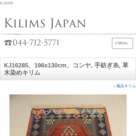
KJ16285
Kilims Japan
042-705-7600
≡ Menu
KJ16285、196x130cm、コンヤ, 手紡ぎ糸, 草
木染めキリム
→
逸品キリム