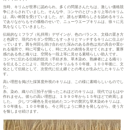
当時、キリムが世界に認められ、多くの問屋さんたちは、激しい価格競
争にさらされていました。そんな中、コンヤのとびっきり上等のキリム
は、高い称賛を受けていました。が、誰もが素晴らしさを認めるキリム
でありながらもその価格のせいで、ニューウエーブキリムは、徐々に元
気をなくしていきました。
伝統的なミフラブ（礼拝用）デザインが、色のバランス、文様の置き方
と色調で、現代のモダン空間にもすっきりとマッチするキリムに仕上が
っています。茜を何回も掛け合わせた深みのある赤色は光の具合や置か
れる場所で、時に可愛らしく、時に大人の表情を見せてくれます。重厚
感のある色と織りは、空間を一段上等に見せる素晴らしい助人です。
コンヤに伝わる伝統的技法（手紡ぎ糸、草木染め、熟練者による織り）
を伝えることにより、現代のこのキリムを５０年後、１００年後に、文
化として伝統として、次世代に伝え継ぐとの考えが生みだしたキリムで
す。
高い理想を掲げた採算度外視のキリムは、この様に素晴らしいものでし
た。
糸、染め、織りの三拍子が揃ったこれほどのキリムは、現代ではもはや
作れません。彼らの高い理想は、１９９０年から１５年ほどで終焉しま
した。 少しづつ褪色を見せ始めたコンヤの贅沢な草木染めキリムは、
５０年後も、１００年後も、今と同じように輝きを発しながら、使う方
を愉しませ続けます。