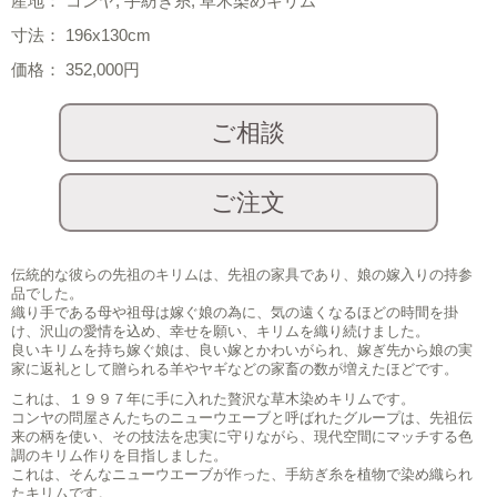
産地： コンヤ, 手紡ぎ糸, 草木染めキリム
寸法： 196x130cm
価格： 352,000円
伝統的な彼らの先祖のキリムは、先祖の家具であり、娘の嫁入りの持参
品でした。
織り手である母や祖母は嫁ぐ娘の為に、気の遠くなるほどの時間を掛
け、沢山の愛情を込め、幸せを願い、キリムを織り続けました。
良いキリムを持ち嫁ぐ娘は、良い嫁とかわいがられ、嫁ぎ先から娘の実
家に返礼として贈られる羊やヤギなどの家畜の数が増えたほどです。
これは、１９９７年に手に入れた贅沢な草木染めキリムです。
コンヤの問屋さんたちのニューウエーブと呼ばれたグループは、先祖伝
来の柄を使い、その技法を忠実に守りながら、現代空間にマッチする色
調のキリム作りを目指しました。
これは、そんなニューウエーブが作った、手紡ぎ糸を植物で染め織られ
たキリムです。