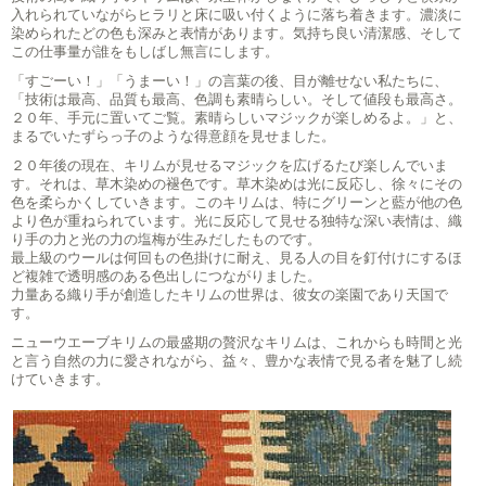
入れられていながらヒラリと床に吸い付くように落ち着きます。濃淡に
染められたどの色も深みと表情があります。気持ち良い清潔感、そして
この仕事量が誰をもしばし無言にします。
「すごーい！」「うまーい！」の言葉の後、目が離せない私たちに、
「技術は最高、品質も最高、色調も素晴らしい。そして値段も最高さ。
２０年、手元に置いてご覧。素晴らしいマジックが楽しめるよ。」と、
まるでいたずらっ子のような得意顔を見せました。
２０年後の現在、キリムが見せるマジックを広げるたび楽しんでいま
す。それは、草木染めの褪色です。草木染めは光に反応し、徐々にその
色を柔らかくしていきます。このキリムは、特にグリーンと藍が他の色
より色が重ねられています。光に反応して見せる独特な深い表情は、織
り手の力と光の力の塩梅が生みだしたものです。
最上級のウールは何回もの色掛けに耐え、見る人の目を釘付けにするほ
ど複雑で透明感のある色出しにつながりました。
力量ある織り手が創造したキリムの世界は、彼女の楽園であり天国で
す。
ニューウエーブキリムの最盛期の贅沢なキリムは、これからも時間と光
と言う自然の力に愛されながら、益々、豊かな表情で見る者を魅了し続
けていきます。