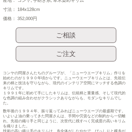
産地： コンヤ, 手紡ぎ糸, 草木染めキリム
寸法： 184x128cm
価格： 352,000円
コンヤの問屋さんたちのグループが、「ニューウエーブキリム」作りを
始めたのが１９９０年頃からです。ニューウエーブキリムとは、先祖伝
来の柄と技法を守りながら、現代のインテリア空間にマッチする色調の
キリムです。
１９９１年に初めて手にしたキリムは、伝統柄と重量感、そして現代的
な色調の組み合わせがクラシックありながらも、モダンなキリムでし
た。
数年後の１９９４年、振り返ってみればニューウエーブの最盛期です。
いよいよ油の乗ってきた問屋さんは、手間や労賃などの制約から一切離
れ、先祖の織り手と同じように、次世代に残すべく完成度の高いキリム
を織りました。
技術の高い織り手のキリムは、糸全体がしなやかで、びっしりと横糸が