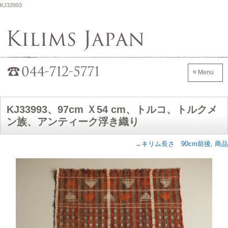
KJ33993
Kilims Japan
042-705-7600
≡ Menu
KJ33993、97cm Ｘ54 cm、トルコ、トルクメ
ン族、アンティーク浮き織り
→
キリム長さ 90cm前後
,
商品