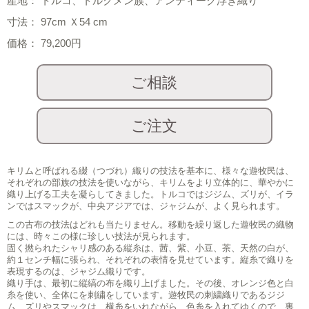
産地： トルコ、トルクメン族、アンティーク浮き織り
寸法： 97cm Ｘ54 cm
価格： 79,200円
キリムと呼ばれる綴（つづれ）織りの技法を基本に、様々な遊牧民は、
それぞれの部族の技法を使いながら、キリムをより立体的に、華やかに
織り上げる工夫を凝らしてきました。トルコではジジム、ズリが、イラ
ンではスマックが、中央アジアでは、ジャジムが、よく見られます。
この古布の技法はどれも当たりません。移動を繰り返した遊牧民の織物
には、時々この様に珍しい技法が見られます。
固く撚られたシャリ感のある縦糸は、茜、紫、小豆、茶、天然の白が、
約１センチ幅に張られ、それぞれの表情を見せています。縦糸で織りを
表現するのは、ジャジム織りです。
織り手は、最初に縦縞の布を織り上げました。その後、オレンジ色と白
糸を使い、全体にを刺繍をしています。遊牧民の刺繍織りであるジジ
ム、ズリやスマックは、横糸をいれながら、色糸を入れてゆくので、裏