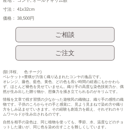
産地： コンヤ, オールドキリム額
寸法： 41x32cm
価格： 38,500円
(額:洋桜、 色:チーク)
ベレケット=豊穣が力強く織り込まれたコンヤの逸品です。
オレンジ、藤色、藍色、黄色、どの色も長い時間の経過にもかかわら
ず、ほとんど褪色を見せていません。織り手の高度な染色技術力か、偶
然が生み出した贈り物か、想像力を掻き立てられるのがキリムです。
情報を文章で残す習慣の少なかった遊牧民の織物は、織り手の感性の織
物です。子供のころからその手と感覚に、見よう見まねで染め方や織り
方をしみ込ませていきます。その経験も創造力を鍛え、それぞれのキリ
ムワールドが生み出されるのです。
自然を相手の染色は、同じ植物を使っても、季節、水、温度などのチョ
ットした違いが、同じ色を染め出すことを難しくしています。