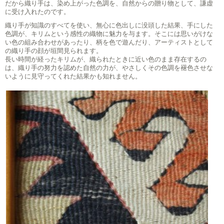
だから織り手は、染め上がった色調を、自然からの贈り物として、謙虚
に受け入れたのです。
織り手が知識のすべてを使い、無心に色出しに没頭した結果、手にした
色調が、キリムという感性の織物に魅力を与ます。そこには思いがけな
い色の組み合わせがあったり、柄を色で遊んだり、アーティストとして
の織り手の顔が垣間見られます。
長い時間が経ったキリムが、織られたときに近い色のまま存在するの
は、織り手の努力を認めた自然の力が、やさしくその色調を褪色させな
いように見守ってくれた結果かも知れません。