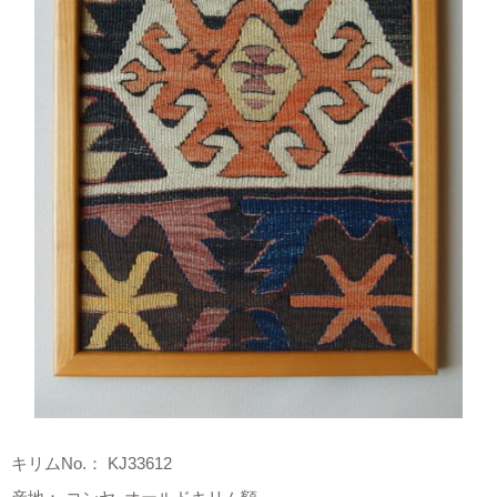
キリムNo.： KJ33612