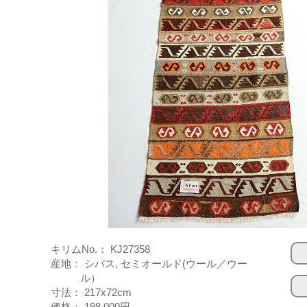
キリムNo.： KJ27358
産地： シバス, セミオールド(ウール／ウー
ル）
寸法： 217x72cm
価格： 198,000円