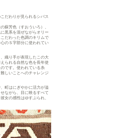
のこだわりが見られるシバス
味の蘇芳色（すおういろ）、
色に黒系を混ぜながらオリー
にこだわった色調のキリムで
中心のＳ字部分に使われてい
ら、織り手が表現したこの大
与えられる自然な色を長年使
たのです。使われている糸
り難しいことへのチャレンジ
で、町はにぎやかに活力が溢
らせながら、目に映るすべて
に彼女の感性はゆすぶられ、