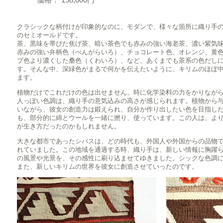
クラシックな柄付けが印象的なのに、モダンで、様々な箇所に織り手
のセミオールドです。
茶、黒味を帯びた焦げ茶、暗い茶色でも赤みの強い海老茶、濃い紫気
赤みの強い弁柄色（べんがらいろ）、チョコレート色、オレンジ、黄
ブ色より濃くした桑色（くわいろ）、など、あくまでも茶系の色だし
す。そんな中、深緑色がまるで何かを伝えたいように、キリムのほぼ
ます。
植物だけでこれだけの色は出せません。時に化学染料の力をかりなが
人っぽい色調は、織り手の意気込みの高さが感じられます。植物から
いながら、彼女の創造力は鍛えられ、自分が作り出したい色を目指し
も、部分的に綿とウールを一緒に撚り、使っています。この人は、よ
が生き方だったのかもしれません。
大きな都市であったシバスは、どの時代も、外国人や外国からの品物
れていました。この地域を通過する時、織り手は、新しい情報に胸躍
の風景や光景を、その感性に刷り込ませてゆきました。シックな色調
また、新しいキリムの世界を彼女に創造させていったのです。