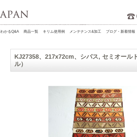
Kilims Japan
わかるQ&A
商品一覧
キリム使用例
メンテナンス&加工
ブログ・新着情報
KJ27358、217x72cm、シバス, セミオー
ル）