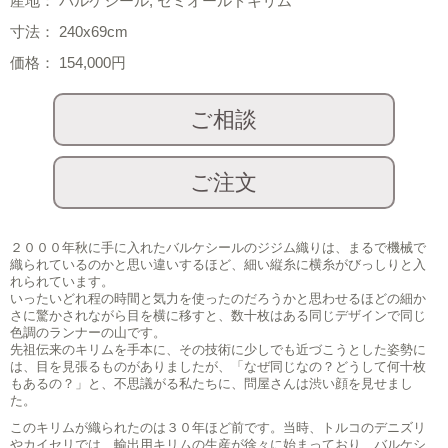
産地： バルケシール, セミオールドキリム
寸法： 240x69cm
価格： 154,000円
２０００年秋に手に入れたバルケシールのジジム織りは、まるで機械で
織られているのかと思い違いするほど、細い縦糸に横糸がびっしりと入
れられています。
いったいどれ程の時間と気力を使ったのだろうかと思わせるほどの細か
さに驚かされながら目を横に移すと、数十枚はある同じデザインで同じ
色調のランナーの山です。
先祖伝来のキリムを手本に、その技術に少しでも近づこうとした姿勢に
は、目を見張るものがありましたが、「なぜ同じなの？どうして何十枚
もあるの？」と、不思議がる私たちに、問屋さんは渋い顔を見せまし
た。
このキリムが織られたのは３０年ほど前です。当時、トルコのデニズリ
やカイセリでは、輸出用キリムの生産が徐々に始まっており、バルケシ