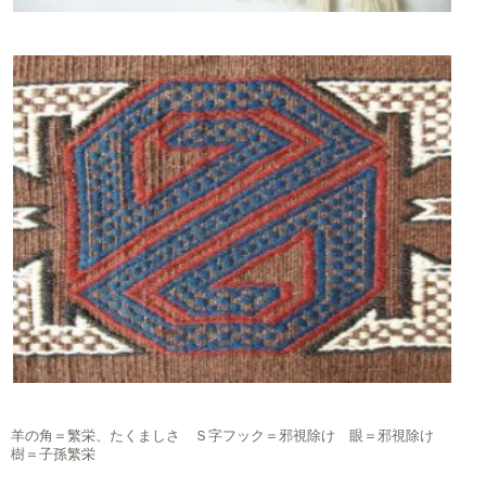
羊の角＝繁栄、たくましさ Ｓ字フック＝邪視除け 眼＝邪視除け
樹＝子孫繁栄