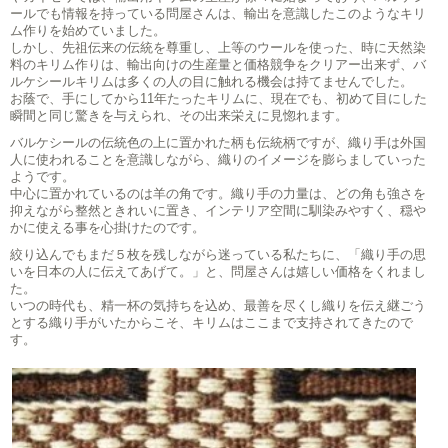
ールでも情報を持っている問屋さんは、輸出を意識したこのようなキリ
ム作りを始めていました。
しかし、先祖伝来の伝統を尊重し、上等のウールを使った、時に天然染
料のキリム作りは、輸出向けの生産量と価格競争をクリアー出来ず、バ
ルケシールキリムは多くの人の目に触れる機会は持てませんでした。
お蔭で、手にしてから11年たったキリムに、現在でも、初めて目にした
瞬間と同じ驚きを与えられ、その出来栄えに見惚れます。
バルケシールの伝統色の上に置かれた柄も伝統柄ですが、織り手は外国
人に使われることを意識しながら、織りのイメージを膨らましていった
ようです。
中心に置かれているのは羊の角です。織り手の力量は、どの角も強さを
抑えながら整然ときれいに置き、インテリア空間に馴染みやすく、穏や
かに使える事を心掛けたのです。
絞り込んでもまだ５枚を残しながら迷っている私たちに、「織り手の思
いを日本の人に伝えてあげて。」と、問屋さんは嬉しい価格をくれまし
た。
いつの時代も、精一杯の気持ちを込め、最善を尽くし織りを伝え継ごう
とする織り手がいたからこそ、キリムはここまで支持されてきたので
す。