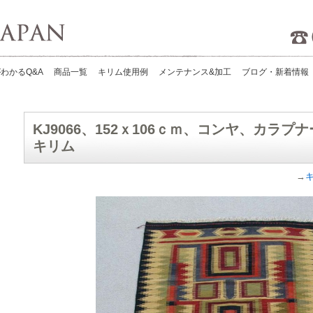
Kilims Japan
わかるQ&A
商品一覧
キリム使用例
メンテナンス&加工
ブログ・新着情報
KJ9066、152ｘ106ｃｍ、コンヤ、カラ
キリム
→
キ