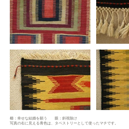
櫛：幸せな結婚を願う 眼：斜視除け
写真の右に見える青色は、タペストリーとして使ったマチです。