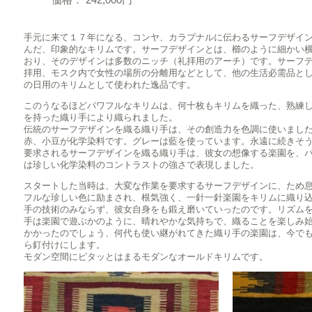
手元に来て１７年になる、コンヤ、カラプナルに伝わるサーフデザイ
んだ、印象的なキリムです。サーフデザインとは、櫛のように細かい
おり、そのデザインは多数のニッチ（礼拝用のアーチ）です。サーフ
拝用、モスク内で女性の場所の分離用などとして、他の生活必需品と
の日用のキリムとして使われた逸品です。
このうなるほどパワフルなキリムは、何十枚もキリムを織った、熟練
を持った織り手により織られました。
伝統のサーフデザインを織る織り手は、その創造力を色調に使いまし
赤、小豆が化学染料です。グレーは藍を使っています。永遠に続きそ
要求されるサーフデザインを織る織り手は、彼女の想像する楽園を、
は珍しい化学染料のコントラストの強さで表現しました。
スタートした当時は、大変な作業を要求するサーフデザインに、ため
フルな珍しい色に励まされ、根気強く、一針一針楽園をキリムに織り
手の技術のみならず、彼女自身をも鍛え磨いていったのです。リズム
手は楽園で遊ぶかのように、晴れやかな気持ちで、織ることを楽しみ
かかったのでしょう、何代も使い継がれてきた織り手の楽園は、今で
ら釘付けにします。
モダン空間にピタッとはまるモダンなオールドキリムです。