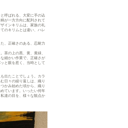
ンと呼ばれる、大変に手の込
横柄が一方方向に配列されて
デザインキリムは、家族の礼
してのキリムとは違い、ハレ
した、正確さのある、忍耐力
た。茶の上の黒、黄、黄緑、
うな細かい作業で、正確さが
パッと眼を惹く、当時として
息も出たことでしょう。カラ
込む日々の繰り返しは、織り
をつかみ始めた頃から、織り
始めています。いったい何年
も私達の目を、様々な観点か