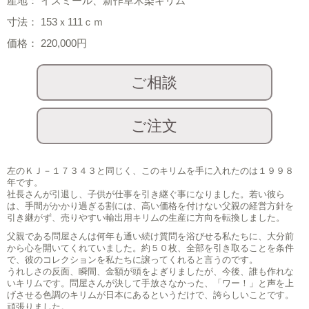
産地： イズミール、新作草木染キリム
寸法： 153ｘ111ｃｍ
価格： 220,000円
左のＫＪ－１７３４３と同じく、このキリムを手に入れたのは１９９８
年です。
社長さんが引退し、子供が仕事を引き継ぐ事になりました。若い彼ら
は、手間がかかり過ぎる割には、高い価格を付けない父親の経営方針を
引き継がず、売りやすい輸出用キリムの生産に方向を転換しました。
父親である問屋さんは何年も通い続け質問を浴びせる私たちに、大分前
から心を開いてくれていました。約５０枚、全部を引き取ることを条件
で、彼のコレクションを私たちに譲ってくれると言うのです。
うれしさの反面、瞬間、金額が頭をよぎりましたが、今後、誰も作れな
いキリムです。問屋さんが決して手放さなかった、「ワー！」と声を上
げさせる色調のキリムが日本にあるというだけで、誇らしいことです。
頑張りました。