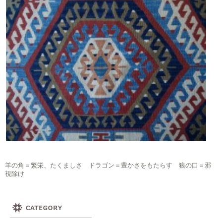
羊の角＝繁栄、たくましさ ドラゴン＝豊かさをもたらす 狼の口＝邪
視除け