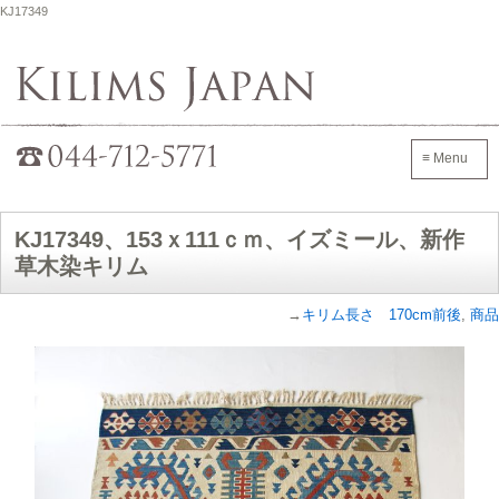
KJ17349
Kilims Japan
042-705-7600
≡ Menu
KJ17349、153ｘ111ｃｍ、イズミール、新作
草木染キリム
→
キリム長さ 170cm前後
,
商品