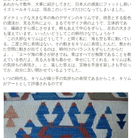
あれから十数年、大事に紹介してきた、日本人の感覚にフィットし易い
イズミールキリムは、現在このシリーズだけになってしまいました。
ダイナミックな大きな羊の角のデザインのキリムです。得意とする藍色
の濃淡が、見る方向により、まるでモザイク画のようで、立体的であ
り、繊細さすら感じさせます。柄もあえて中心をずらし、左右の大きさ
も違えています。いったいどうしてこの柄付けなでしょうか？
「この大胆なキリムはどうして？」と聞く私に「海も空も常に動いてい
る。二度と同じ表情はない。その動きをキリムに表現したんだ。敷かれ
た空間に動きが出てくるのは、柄付けのバランスをずらしたからだ
よ。」「エーゲ海の青さが好きでね。青はすべてが無限であることを教
えている色だよ。見る人を落ち着かせ、幸せにしてくれる。キリムは私
の気持ちの表現さ。」と、返した答えは、宝物を手放す寂しさも手伝っ
てか、自分に言い聞かせているようでした。
いつの時代も、キリムが織り手の気持ちの表現であるからこそ、キリム
がアートとして評価されるのです