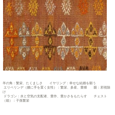
羊の角：繁栄、たくましさ イヤリング：幸せな結婚を願う
エリベリンデ（腰に手を置く女性）：繁栄、多産、豊穣 眼：邪視除
け
ドラゴン：水と空気の支配者、豊作、豊かさをもたらす チェスト
（箱）：子孫繁栄