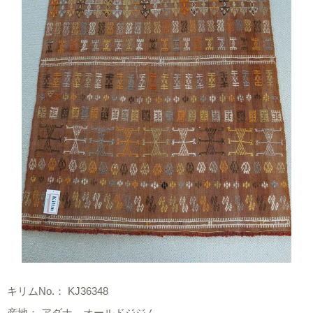
キリムNo.： KJ36348
産地： アダナ、オールドジジム