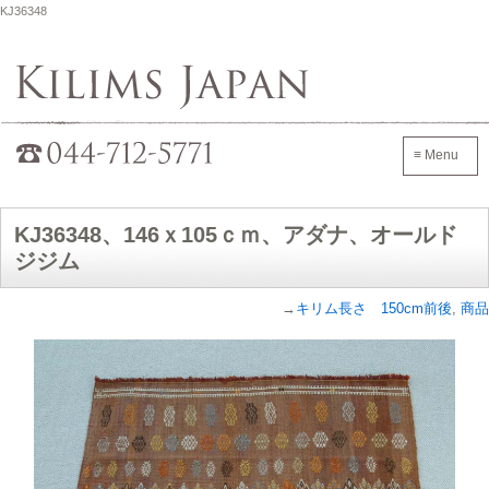
KJ36348
Kilims Japan
042-705-7600
≡ Menu
KJ36348、146ｘ105ｃｍ、アダナ、オールド
ジジム
→
キリム長さ 150cm前後
,
商品