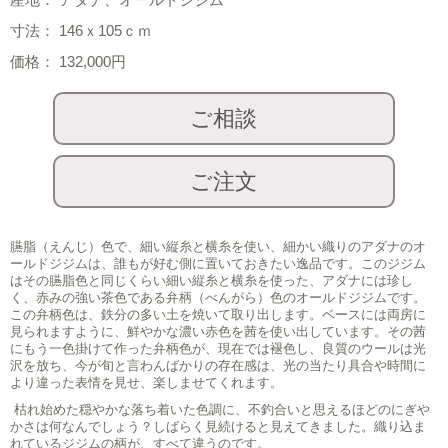
寸法： 146ｘ105ｃｍ
価格： 132,000円
臙脂（えんじ）色で、細い縦糸と横糸を使い、細かい織りのアダナのオ
ールドジジムは、誰もが好む側に置いておきたい逸品です。このジジム
はその臙脂色と同じくらい細い縦糸と横糸を使った、アダナには珍し
く、赤みの強い茶色である弁柄（べんがら）色のオールドジジムです。
この弁柄色は、鉄分の多い土を焼いて取り出します。ベースには両房に
見られますように、鮮やかな濃い赤色を茜を使い出しています。その茜
にもう一色掛けて作った弁柄色が、現在では褪色し、良質のウールは光
沢を放ち、今が旬と言わんばかりの存在感は、光の当たり具合や時間に
より違った表情を見せ、楽しませてくれます。
枯れ始めた穏やかな落ち着いた色調に、不釣合いと思えるほどのにぎや
かさは何なんでしょう？しばらく見続けると見えてきました。織り込ま
れているジジムの柄が、すべて違うのです。