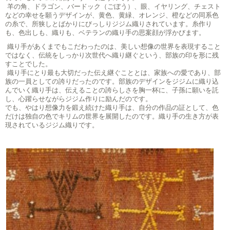
羊の角、ドラゴン、バードック（ごぼう）、眼、イヤリング、チェスト
などの幸せを願うデザインが、黄色、黄緑、オレンジ、橙などの同系色
の糸で、所狭しとばかりにびっしりジジム織りされています。糸作り
も、色出しも、織りも、ベテランの織り手の思案顔が浮かびます。
織り手があくまでもこだわったのは、美しい想像の世界を表現すること
ではなく、伝統をしっかり次世代へ織り継ぐという、部族の印を形に残
すことでした。
織り手にとり最も大切だった伝え継ぐこととは、家族への愛であり、部
族の一員としての誇りだったのです。部族のデザインをジジムに織り込
んでいく織り手は、伝えることの誇らしさを胸一杯に、子孫に願いを託
し、心躍らせながらジジム作りに励んだのです。
でも、やはり想像力を鍛え続けた織り手は、自分の作品の証として、色
だけは独自の色でキリムの世界を展開したのです。織り手の生き方が表
現されているジジム織りです。