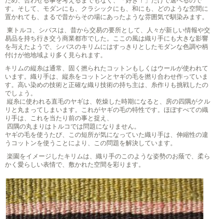
ため、合わせる事を考えるまでもなく、「好き！」だけで選べるので
す。そして、モダンにも、クラシックにも、和にも、どのような空間に
置かれても、まるで昔からその場にあったような雰囲気で馴染みます。
東トルコ、シバスは、昔から交易の要所として、人々が新しい情報や交
易品を持ち行き交う商業都市でした。ここの風は織り手にも大きな影響
を与えたようで、シバスのキリムにはすっきりとしたモダンな色調や柄
付けが他地域より多く見られます。
キリムの縦糸は通常、固く撚られたコットンもしくはウールが使われて
います。織り手は、縦糸をコットンとヤギの毛を撚り合わせ作っていま
す。高い染めの技術と正確な織り技術の持ち主は、糸作りも挑戦したの
でしょう。
縦糸に使われる直毛のヤギは、乾燥した時期になると、房の四隅がクル
リと丸まってしまいます。これがヤギの毛の特性です。ほぼすべての織
り手は、これを当たり前の事と捉え、
四隅の丸まりはトルコでは問題になりません。
ヤギの毛を使うたび、この短所が気になっていた織り手は、伸縮性の違
うコットンを使うことにより、この問題を解決しています。
楽園をイメージしたキリムは、織り手のこのような姿勢のお蔭で、柔ら
かく愛らしい表情で、敷かれた空間を彩ります。