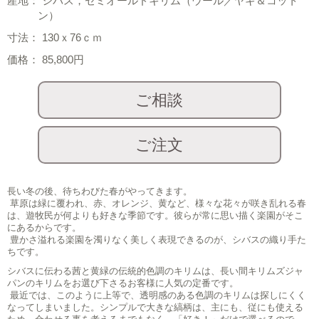
産地： シバス，セミオールドキリム（ウール／ヤギ＆コット
ン）
寸法： 130ｘ76ｃｍ
価格： 85,800円
長い冬の後、待ちわびた春がやってきます。
草原は緑に覆われ、赤、オレンジ、黄など、様々な花々が咲き乱れる春
は、遊牧民が何よりも好きな季節です。彼らが常に思い描く楽園がそこ
にあるからです。
豊かさ溢れる楽園を濁りなく美しく表現できるのが、シバスの織り手た
ちです。
シバスに伝わる茜と黄緑の伝統的色調のキリムは、長い間キリムズジャ
パンのキリムをお選び下さるお客様に人気の定番です。
最近では、このように上等で、透明感のある色調のキリムは探しにくく
なってしまいました。シンプルで大きな縞柄は、主にも、従にも使える