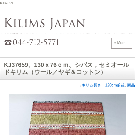
KJ37659
Kilims Japan
042-705-7600
≡ Menu
KJ37659、130ｘ76ｃｍ、シバス，セミオール
ドキリム（ウール／ヤギ＆コットン）
→
キリム長さ 120cm前後
,
商品