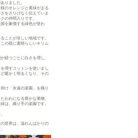
がありました。
文様のオレンジと黄緑がまる
等さをさりげなく伝えていま
ークの仲間入りです。
天国を象徴する緑色が使わ
えることが珍しい地域です。
、この様に素晴らしいキリム
間が経つごとに白さを増し、
さを増すコットンを使いまし
ほど暖かく明るくなり、その
を掛け「永遠の楽園」を織り
、たわわになる豊かな果物、
黄緑は、織り手の楽園です。
す。
造の世界は、溢れんばかりの
す。