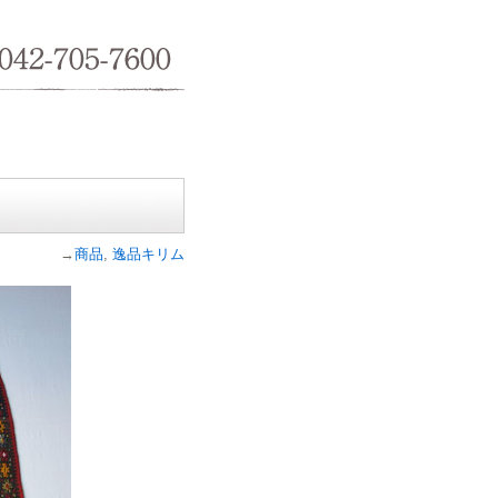
042-705-7600
→
商品
,
逸品キリム