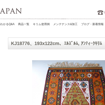
Kilims Japan
わかるQ&A
商品一覧
キリム使用例
メンテナンス&加工
ブログ・新着情報
KJ18776、193x122cm、ｴﾙｽﾞﾙﾑ, ｱﾝﾃｨｰｸｷﾘﾑ