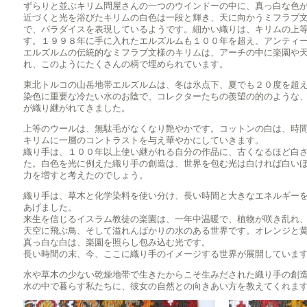
ずらりと並ぶキリム問屋さんの一つのウインドーの中に、真っ白な色
近づくと光を浴びたキリムの白色は一段と輝き、天に向かうミフラブ
で、パラダイスを表現しているようです。細かい織りは、キリムの上
す。１９９８年に手に入れたエルズルムも１００年を超え、アンティ
エルズルムの伝統的なミフラブ文様のキリムは、アーチの中に楽園や
れ、このようにたくさんの柄で埋められています。
東北トルコの山岳地帯エルズルムは、冬は氷点下、夏でも２０度を超
染色に重要な冷たい水のお陰で、コレクターたちの羨望の的のような
が織り継がれてきました。
上等のウールは、無駄毛がなくなり艶やかです。コットンの白は、時
キリムに一層のコントラストを与え華やかにしていきます。
織り手は、１００年以上使い継がれる自分の作品に、古くなるほど白
た。白色を光に例えた織り手の創造は、世界を包む光は白ければ白い
力を増すと考えたのでしょう。
織り手は、草木と化学染料を使い分け、長い時間と大きなエネルギー
あげました。
来生を信じるイスラム教徒の楽園は、一年中温暖で、植物が咲き乱れ
天空に飛ぶ鳥、そして溢れんばかりの水のある世界です。オレンジと
真っ白な白は、楽園を照らし包み込む光です。
長い時間の末、今、ここに織り手のイメージする世界が展開していま
水や草木の少ない乾燥地帯で生きたからこそ生みだされた織り手の創
水の中で暮らす私たちに、彼女の自然との向きあい方を教えてくれま