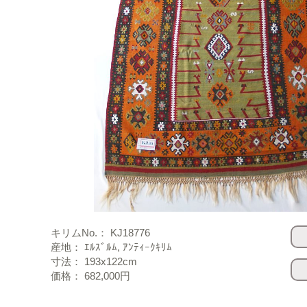
キリムNo.： KJ18776
産地： ｴﾙｽﾞﾙﾑ, ｱﾝﾃｨｰｸｷﾘﾑ
寸法： 193x122cm
価格： 682,000円