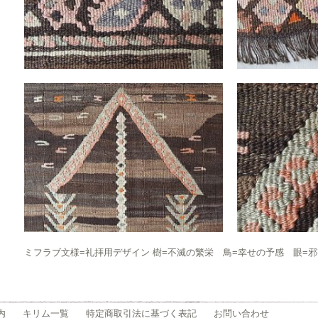
ミフラブ文様=礼拝用デザイン 樹=不滅の繁栄 鳥=幸せの予感 眼=
内
キリム一覧
特定商取引法に基づく表記
お問い合わせ