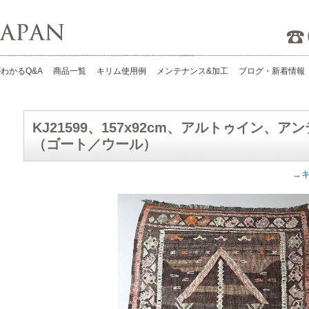
Kilims Japan
わかるQ&A
商品一覧
キリム使用例
メンテナンス&加工
ブログ・新着情報
KJ21599、157x92cm、アルトゥイン、
（ゴート／ウール）
→
キ