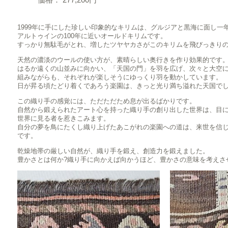
1999年に手にした珍しい印象的なキリムは、グルジアと黒海に面し一
アルトゥインの100年に近いオールドキリムです。
すっかり無駄毛がとれ、増したツヤヤカさがこのキリムを飛びっきり
天然の濃淡のウールの使い方が、素晴らしい奥行きを作り効果的です
はるか遠くの山並みに向かい、「天国の門」を羽を広げ、次々と大空
組みながらも、それぞれが楽しそうにゆっくり羽を動かしています。
日が昇る頃たどり着くであろう楽園は、きっと光り満ち溢れた天国で
この織り手の感覚には、ただただため息が出るばかりです。
自然から鍛えられたアート心を持った織り手の創り出した世界は、目
世界に見る者を惹きこみます。
自分の夢を鳥にたくし織り上げたあこがれの楽園への道は、来世を信
です。
乾燥地帯の厳しい自然が、織り手を鍛え、創造力を鍛えました。
豊かさとは何か?織り手に向かえば向かうほど、豊かさの意味を考えさ