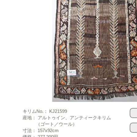
キリムNo.： KJ21599
産地： アルトゥイン、アンティークキリム
（ゴート／ウール）
寸法： 157x92cm
価格： 277,200円