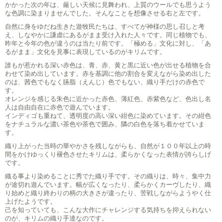
かかった次の年は、厳しい天候に見舞われ、上質のウールでも思うよう
な色調に染まりませんでした。そんなことを想像させる右と左です。
自然に身をゆだね生きた遊牧民たちは、すべてが神様の思し召しと考
え、しなやかに謙虚にあるがまま受け入れた人々です。同じ植物でも、
昨年と今年の色が違うのは当たり前です。「極める」文化に対し、「あ
るがまま」文化を見事に表現しているのがキリムです。
誰もが惹かれる深い赤色は、青、赤、黄と黒に近い色が出せる植物を合
わせて染め出しています。赤を基調に他の割合を変えながら染め出した
のは、茜色でもなく臙脂（えんじ）色でもない、織り手だけの赤色で
す。
オレンジを感じる朱色に近かった赤色、薄紅色、赤紫色など、色出し名
人は自由自在に赤色で遊んでいます。
インディゴも重ねて、透明度の高い深い紺色に染めています。その紺色
をナチュラルな濃い茶色や茶色で囲み、隣の白色を落ち着かせていま
す。
織り上がった当時の華やかさを残しながらも、自然が１００年以上の時
間をかけゆっくり褪色させたキリムは、柔らかくなった表情が誇らしげ
です。
織る事より染めることに秀でた織り手です。その織りは、時々、集中力
が途切れ遊んでいます。幅が広くなったり、柔らかくカーヴしたり、織
り始めと織り終わりの柄の大きさが違ったり、苦戦しながらようやく仕
上げたようです。
己を知っていても、こんな大作にチャレンジする気持ちを抑えられない
のが、キリムの織り手達なのです。