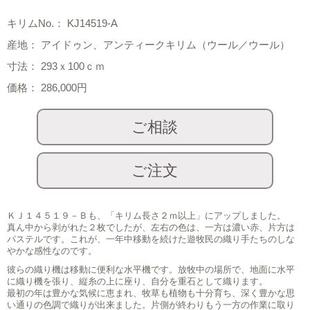
キリムNo.： KJ14519-A
産地： アイドゥン、アンティークキリム（ウール／ウール）
寸法： 293ｘ100ｃｍ
価格： 286,000円
ＫＪ１４５１９－Ｂも、「キリム長さ２ｍ以上」にアップしました。
真ん中から剥がれた２枚でしたが、左右の色は、一方は濃い赤、片方は
パステルです。これが、一年中移動を続けた遊牧民の織り手たちのしな
やかな感性なのです。
彼らの織り機は移動に便利な水平機です。放牧中の場所で、地面に水平
に織り機を張り、縦糸の上に座り、自分を重石として織ります。
最初の年は豊かな気候に恵まれ、牧草も植物も十分育ち、深く豊かな思
い通りの色調で織りが出来ました。片側が終わりもう一方の作業に取り