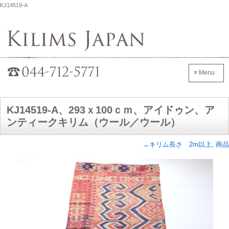
KJ14519-A
Kilims Japan
042-705-7600
≡ Menu
KJ14519-A、293ｘ100ｃｍ、アイドゥン、ア
ンティークキリム（ウール／ウール）
→
キリム長さ 2m以上
,
商品