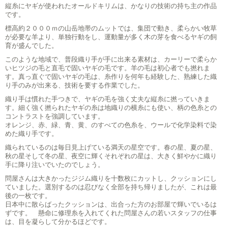
縦糸にヤギが使われたオールドキリムは、かなりの技術の持ち主の作品
です。
標高約２０００ｍの山岳地帯のムットでは、集団で動き、柔らかい牧草
が必要な羊より、単独行動をし、運動量が多く木の芽を食べるヤギの飼
育が盛んでした。
このような地域で、普段織り手が手に出来る素材は、カーリーで柔らか
いヒツジの毛と直毛で固いヤギの毛です。羊の毛は初心者でも撚れま
す。真っ直ぐで固いヤギの毛は、糸作りを何年も経験した、熟練した織
り手のみが出来る、技術を要する作業でした。
織り手は慣れた手つきで、ヤギの毛を強く丈夫な縦糸に撚っていきま
す。細く強く撚られたヤギの糸は地織りの横糸にも使い、柄の色糸との
コントラストを強調しています。
オレンジ、赤、緑、青、黄、のすべての色糸を、ウールで化学染料で染
めた織り手です。
織られているのは毎日見上げている満天の星空です。春の星、夏の星、
秋の星そして冬の星、夜空に輝くそれぞれの星は、大きく鮮やかに織り
手に降り注いでいたのでしょう。
問屋さんは大きかったジジム織りを十数枚にカットし、クッションにし
ていました。選別するのは忍びなく全部を持ち帰りましたが、これは最
後の一枚です。
日本中に散らばったクッションは、出合った方のお部屋で輝いでいるは
ずです。 懸命に修理糸を入れてくれた問屋さんの若いスタッフの仕事
は、目を凝らして分かるほどです。