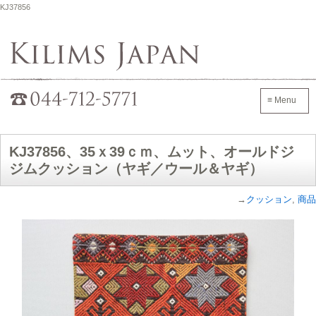
KJ37856
Kilims Japan
042-705-7600
≡ Menu
KJ37856、35ｘ39ｃｍ、ムット、オールドジ
ジムクッション（ヤギ／ウール＆ヤギ）
→
クッション
,
商品