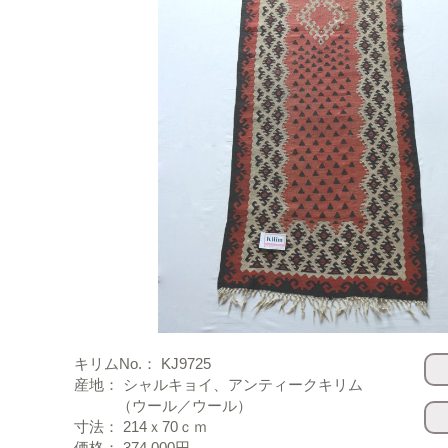
キリムNo.： KJ9725
産地： シャルキョイ、アンティークキリム
（ウール／ウール）
寸法： 214ｘ70ｃｍ
価格： 374,000円