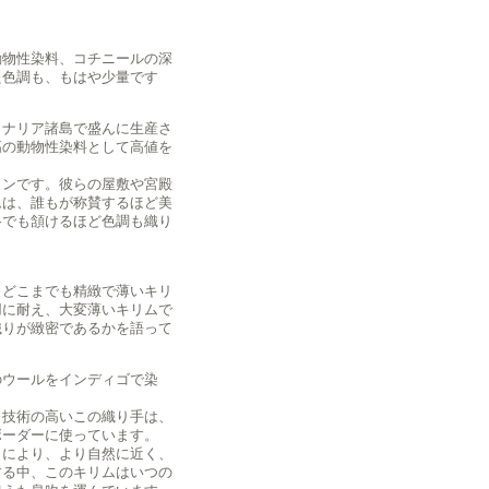
動物性染料、コチニールの深
た色調も、もはや少量です
カナリア諸島で盛んに生産さ
高の動物性染料として高値を
タンです。彼らの屋敷や宮殿
ムは、誰もが称賛するほど美
格でも頷けるほど色調も織り
、どこまでも精緻で薄いキリ
用に耐え、大変薄いキリムで
織りが緻密であるかを語って
のウールをインディゴで染
。技術の高いこの織り手は、
ボーダーに使っています。
とにより、より自然に近く、
する中、このキリムはいつの