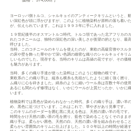
ヨーロッパ側トルコ、シャルキョイのアンティークキリムというと、
い深紅色が頭に浮かびますが、このように植物染料が原料の落ち着い
が、伝えられています。これは１９９３年に手に入れました。
１９世紀後半のオスマントルコ時代、トルコ領であった北アフリカの
れたコチニールは、独特の深紅色の深い美しさが羨望の的となり、最
呼びました。
当時、このコチニールのキリムを使えたのが、東欧の高級官僚やスル
の床や壁を飾った華やかで深い色調の緻密な織りのシャルキョイキリ
しいものでした。現存する、当時のキリムは高値の花ですが、その価
も魅力があります。
当時、多くの織り手達が使った染料はこのように植物の根です。
東欧系のこの織り手は、縦糸も横糸も先祖がしたように細く強く撚り
ム織りに心を砕きました。綿糸のように細いウール糸は百数十年の使
あるにも関わらず修理はなく、いかにウールが上質だったか、いかに
います。
植物染料では黒色が染められなかった時代、多くの織り手は、濃い羊
め、黒色に近づけています。これはこれで、華やぎがあり見事です。
このキリムのボーダーを囲む黒に見える色は、天然の濃い羊の毛です
時間をかけ天然の濃い茶の毛を撚り、藍色で染めることなくそのまま
織り手は、柔らかい茜色、天然の白、天然の濃い茶を組み合わせるこ
柔らかい雰囲気のキリムに仕上げました。１００年以上の時間が経過