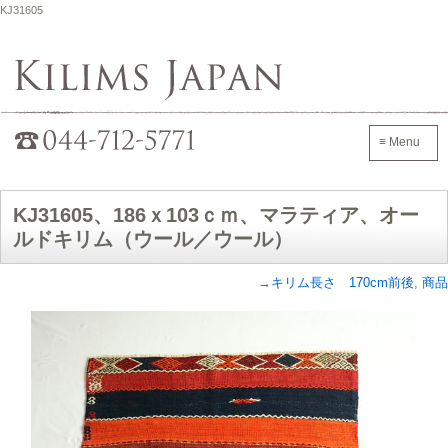
KJ31605
Kilims Japan
042-705-7600
≡ Menu
KJ31605、186ｘ103ｃｍ、マラティア、オー
ルドキリム（ウール／ウール）
→
キリム長さ 170cm前後
,
商品