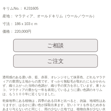
キリムNo.： KJ31605
産地： マラティア、オールドキリム（ウール／ウール）
寸法： 186ｘ103ｃｍ
価格： 220,000円
透明感のある濃い赤、藍、赤茶、オレンジそして抹茶色、どれもマラテ
ィアの豊潤な土地からの恵です。すっかり無駄毛が取れたにもかかわら
ず、織り上がった当時の色調が、織り手の実力を示しています。東トル
コ、マラティアの豊かな一年を表現しているように濃い色調のキリム
は、もう１００年に近くなりました。
乾燥地帯にある植物は，四季のある日本と比べると、勿論、地域性はあ
りますが、はるかに濃い色が採取出来ます。甘いトマトを作るため水を
あまり与えないのと同じく、雨の少ない土地では、植物自身が少ない水