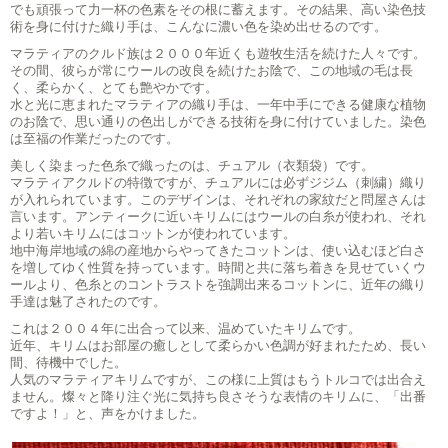
でも頑張って力一杯の色素をその根に蓄えます。その結果、高い染色技
術を身に付けた織り手は、こんなに濃い色を染め出せるのです。
マラティアのクルド族は２０００年近くも遊牧生活を続けた人々です。
その間、彼らが常にウールの改良を続けたお陰で、この地域の毛は長
く、柔らかく、とても艶やかです。
水と光に恵まれたマラティアの織り手は、一年中手にできる健康な植物
のお陰で、思い通りの色出しができる技術を身に付けていました。染色
は至福の作業だったのです。
美しく染まった色糸で織ったのは、チュアル（衣類袋）です。
マラティアクルドの特徴ですが、チュアルには必ずジジム（刺繍）織り
が入れられています。このデザインは、それぞれの家紋だと問屋さんは
言います。アンティークに近いキリムにはウールの白糸が使われ、それ
より若いキリムにはコットンが使われています。
地中海岸地域の綿の産地からやってきたコットンは、使い込むほど白さ
を増してゆく性質を持っています。時間と共に落ち着きを見せていくウ
ールより、色糸とのコントラストを強調出来るコットンに、近年の織り
手達は魅了されたのです。
これは２００４年に出合って以来、温めていたキリムです。
近年、キリムはお部屋の癒しとして柔らかい色調が好まれたため、長い
間、待機中でした。
人気のマラティアキリムですが、この様に上質はもうトルコでは出合え
ません。燦々と降り注ぐ光に気持ち良さそうな表情のキリムに、「出番
ですよ！」と、声をかけました。