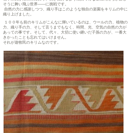
そうに舞い飛ぶ世界――に挑戦です。
自然の力に感謝しつつ、織り手はこのような独自の楽園をキリムの中に
織り上げました。
１００年も前のキリムがこんなに輝いているのは、ウールの力、植物の
力、織り手の力、そして言うまでもなく、時間、光、空気の自然の力が
あっての事です。そして、代々、大切に使い継いだ子孫の力が、一番大
きかったことも忘れてはいけません。
それが遊牧民のキリムなのです。