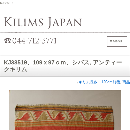
KJ33519
Kilims Japan
042-705-7600
≡ Menu
KJ33519、109ｘ97ｃｍ、シバス, アンティー
クキリム
→
キリム長さ 120cm前後
,
商品