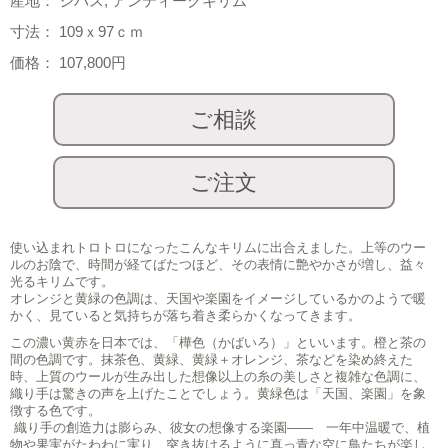
産地： シバス, アンティークキリム
寸法： 109ｘ97ｃｍ
価格： 107,800円
使い込まれトロトロになったこんなキリムに出合えました。上等のウー
ルのお陰で、時間が経てばたつほど、その表情に艶やかさが増し、益々
光るキリムです。
オレンジと黄緑の色調は、天国や楽園をイメージしているかのようで暖
かく、見ていると気持ちが落ち着き柔らかくなってきます。
この濃い黄赤を日本では、「樺色（かばいろ）」といいます。橙と茶の
間の色調です。抹茶色、黄緑、黄緑＋オレンジ、茶などを染め終えた
時、上質のウールが生み出した想像以上の糸の美しさと複雑な色調に、
織り手は驚きの声を上げたことでしょう。黄緑色は「天国、楽園」を象
徴する色です。
織り手の創造力は膨らみ、彼女の想像する楽園―― 一年中温暖で、植
物や果実がたわわに実り、突き抜けるように真っ青な空に鳥たちが楽し